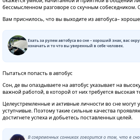
окажется умной, начитанной и приятной в общении лич
бессмысленном разговоре со скучным собеседником. Он
Вам приснилось, что вы выходите из автобуса– хороше
Ехать за рулем автобуса во сне – хороший знак, вас о
означать и то что вы уверенный в себе человек.
Пытаться попасть в автобус
Сон, де вы опаздываете на автобус указывает на высо
важной работой, в которой от них требуется высокая т
Целеустремленные и активные личности во сне могут у
уступчивые. Поэтому такие сильные качества проявляю
достигнете успеха и добьетесь поставленных целей.
В современных сонниках говорится о том, что в 