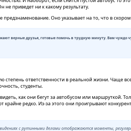
ностью. И наоборот, если снится пустой автобус то эт
 не приведет ни к какому результату.
е предзнаменование. Оно указывает на то, что в скоро
кружают верные друзья, готовые помочь в трудную минуту. Вам чуждо 
кую степень ответственности в реальной жизни. Чаще вс
очность, студенты.
видеть, как они бегут за автобусом или маршруткой. То
т крайне редко. Из-за этого они проигрывают конкурент
сновидениях с рутинными делами отображаются моменты, регуля