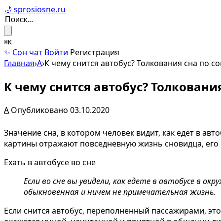
🌙 sprosiosne.ru
⌘K
✨ Сон чат
Войти
Регистрация
Главная
›
А
›
К чему снится автобус? Толкования сна по с
К чему снится автобус? Толковани
А
Опубликовано 03.10.2020
Значение сна, в котором человек видит, как едет в ав
картины отражают повседневную жизнь сновидца, его
Ехать в автобусе во сне
Если во сне вы увидели, как едете в автобусе в ок
обыкновенная и ничем не примечательная жизнь.
Если снится автобус, переполненный пассажирами, это 