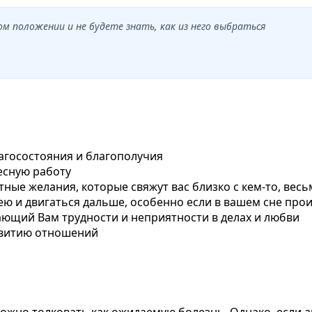
ом положении и не будете знать, как из него выбраться
агосостояния и благополучия
есную работу
стные желания, которые свяжут вас близко с кем-то, ве
ею и двигаться дальше, особенно если в вашем сне про
ающий Вам трудности и неприятности в делах и любви
азвитию отношений
ожно толковать как ожидаемую болезнь. Однако, если а