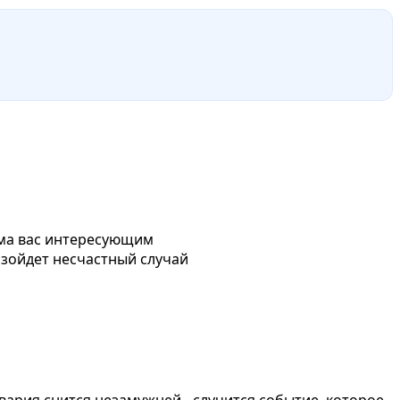
сьма вас интересующим
изойдет несчастный случай
вария снится незамужней - случится событие, которое