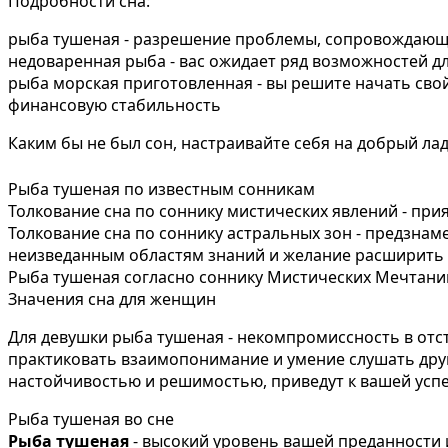
Подробности сна:
рыба тушеная - разрешение проблемы, сопровождающ
недоваренная рыба - вас ожидает ряд возможностей д
рыба морская приготовленная - вы решите начать свой
финансовую стабильность
Каким бы не был сон, настраивайте себя на добрый ла
Рыба тушеная по известным сонникам
Толкование сна по соннику мистических явлений - при
Толкование сна по соннику астральных зон - предзна
неизведанным областям знаний и желание расширить 
Рыба тушеная согласно соннику Мистических Мечтаний
Значения сна для женщин
Для девушки рыба тушеная - некомпромиссность в отс
практиковать взаимопонимание и умение слушать други
настойчивостью и решимостью, приведут к вашей успе
Рыба тушеная во сне
Рыба тушеная
- высокий уровень вашей преданности 