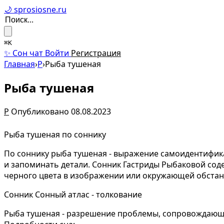
🌙 sprosiosne.ru
⌘K
✨ Сон чат
Войти
Регистрация
Главная
›
Р
›
Рыба тушеная
Рыба тушеная
Р
Опубликовано 08.08.2023
Рыба тушеная по соннику
По соннику рыба тушеная - выражение самоидентифик
и запоминать детали. Сонник Гастриды Рыбаковой соде
черного цвета в изображении или окружающей обстанов
Сонник Сонный атлас - толкование
Рыба тушеная - разрешение проблемы, сопровождающ