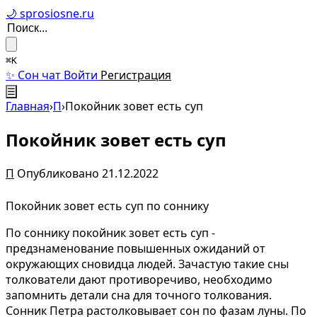
🌙 sprosiosne.ru
⌘K
✨ Сон чат
Войти
Регистрация
☰
Главная
›
П
›
Покойник зовет есть суп
Покойник зовет есть суп
П
Опубликовано 21.12.2022
Покойник зовет есть суп по соннику
По соннику покойник зовет есть суп -
предзнаменование повышенных ожиданий от
окружающих сновидца людей. Зачастую такие сны
толкователи дают противоречиво, необходимо
запомнить детали сна для точного толкования.
Сонник Петра растолковывает сон по фазам луны. По