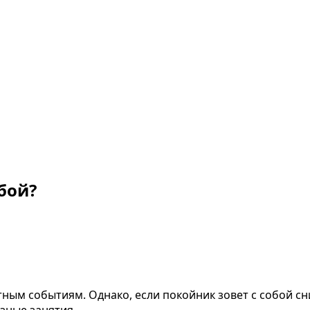
бой?
тным событиям. Однако, если покойник зовет с собой с
езные занятия