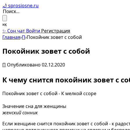
🌙 sprosiosne.ru
⌘K
✨ Сон чат
Войти
Регистрация
Главная
›
П
›
Покойник зовет с собой
Покойник зовет с собой
П
Опубликовано 02.12.2020
К чему снится покойник зовет с со
Покойник зовет с собой - К мелкой ссоре
Значение сна для женщины
женский сонник
Если женщине снится покойник зовет с собой - к радос
напрасно потраченного времени на сплетни и беспол