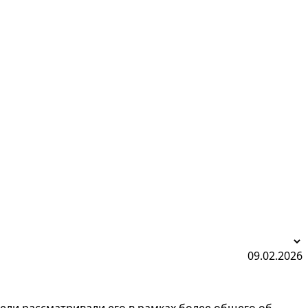
09.02.2026
ели рассматривали его в рамках более общего об...