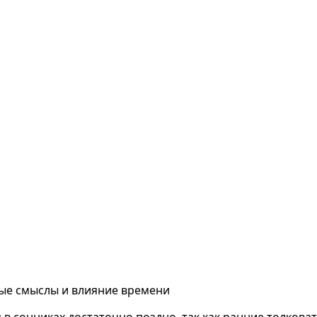
тые смыслы и влияние времени
в сонниках достаточно поздно, так как ранние толковат