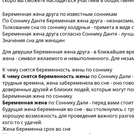
скоро вы сможете насладиться участием в обществен
Беременная жена друга по известным сонникам
По Соннику Данте беременная жена друга - незнакоме
Толкование сна по соннику колдуньи - примета в вид
Беременная жена друга согласно Соннику Данте - лучш
Значения сна для женщин
Для девушки беременная жена друга - в ближайшее вр
жена - символ желаемого и невыполненного. Для неза
К чему снятся беременность жены по соннику
К чему снятся беременность жены
по Соннику Дали -
трудные времена, жена забеременела во сне - оно гово
доверенных друзей и близких людей, которые могут п
Беременная жена по соннику
Беременная жена
по Соннику Дали - перед вами стои
будущая жена беременная во сне - вы столкнулись с т
хорошую возможность для проведения важного разгово
кого-то с удачей.
Жена беременна срок во сне