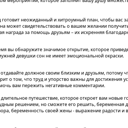
ном мероприятии, которое заполнит вашу душу множес
ц готовит неожиданный и хитроумный план, чтобы вас з
е сна может свидетельствовать о вашем желании получи
ая награда за помощь друзьям – их искренняя благодар
емя вы обнаружите значимое открытие, которое привед
мужней девушки сон не имеет эмоциональной окраски.
 отдавайте должное своим близким и друзьям, потому ч
рит о том, что труд и упорство важны для достижения у
омочь вам пережить негативные комментарии.
т длительное путешествие, которое откроет вам новые 
рудным решением, но сможете его решить, беременная д
ра, беременность своей жены - выражение радости и в