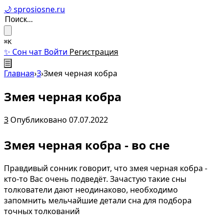
🌙 sprosiosne.ru
⌘K
✨ Сон чат
Войти
Регистрация
☰
Главная
›
З
›
Змея черная кобра
Змея черная кобра
З
Опубликовано 07.07.2022
Змея черная кобра - во сне
Правдивый сонник говорит, что змея черная кобра -
кто-то Вас очень подведёт. Зачастую такие сны
толкователи дают неодинаково, необходимо
запомнить мельчайшие детали сна для подбора
точных толкований