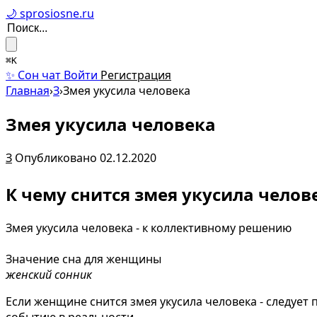
🌙 sprosiosne.ru
⌘K
✨ Сон чат
Войти
Регистрация
Главная
›
З
›
Змея укусила человека
Змея укусила человека
З
Опубликовано 02.12.2020
К чему снится змея укусила челов
Змея укусила человека - к коллективному решению
Значение сна для женщины
женский сонник
Если женщине снится змея укусила человека - следует 
событию в реальности