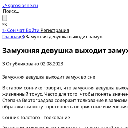
🌙 sprosiosne.ru
⌘K
✨ Сон чат
Войти
Регистрация
Главная
›
З
›
Замужняя девушка выходит замуж
Замужняя девушка выходит заму
З
Опубликовано 02.08.2023
Замужняя девушка выходит замуж во сне
В старом соннике говорят, что замужняя девушка вых
жизненный тонус. Часто для того, чтобы понять значе
Степана Вертоградова содержит толкование в зависимо
образ жизни могут претерпеть неприятные изменения,
Сонник Толстого - толкование