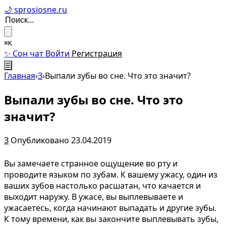
🌙 sprosiosne.ru
⌘K
✨ Сон чат
Войти
Регистрация
☰
Главная
›
З
›
Выпали зубы во сне. Что это значит?
Выпали зубы во сне. Что это
значит?
З
Опубликовано 23.04.2019
Вы замечаете странное ощущение во рту и
проводите языком по зубам. К вашему ужасу, один из
ваших зубов настолько расшатан, что качается и
выходит наружу. В ужасе, вы выплевываете и
ужасаетесь, когда начинают выпадать и другие зубы.
К тому времени, как вы закончите выплевывать зубы,