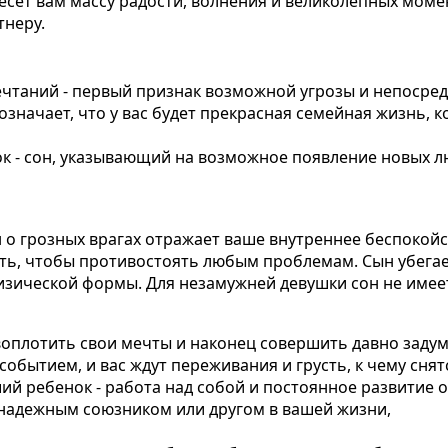
есет вам массу радости, волнения и великолепных моме
тнеру.
чтаний - первый признак возможной угрозы и непосред
значает, что у вас будет прекрасная семейная жизнь, к
к - сон, указывающий на возможное появление новых л
о грозных врагах отражает ваше внутреннее беспокойст
ть, чтобы противостоять любым проблемам. Сын убегает
изической формы. Для незамужней девушки сон не имее
оплотить свои мечты и наконец совершить давно задум
обытием, и вас ждут переживания и грусть, к чему снят
й ребенок - работа над собой и постоянное развитие о
и надежным союзником или другом в вашей жизни,