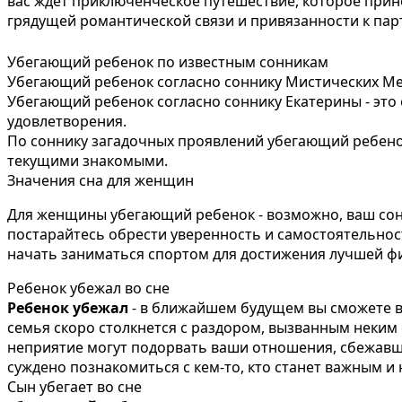
вас ждет приключенческое путешествие, которое прин
грядущей романтической связи и привязанности к пар
Убегающий ребенок по известным сонникам
Убегающий ребенок согласно соннику Мистических Ме
Убегающий ребенок согласно соннику Екатерины - это о
удовлетворения.
По соннику загадочных проявлений убегающий ребено
текущими знакомыми.
Значения сна для женщин
Для женщины убегающий ребенок - возможно, ваш сон 
постарайтесь обрести уверенность и самостоятельнос
начать заниматься спортом для достижения лучшей ф
Ребенок убежал во сне
Ребенок убежал
- в ближайшем будущем вы сможете в
семья скоро столкнется с раздором, вызванным неким с
неприятие могут подорвать ваши отношения, сбежавши
суждено познакомиться с кем-то, кто станет важным 
Сын убегает во сне