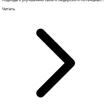
и более э...
Читать