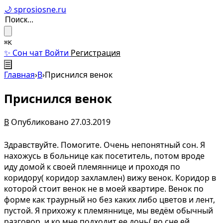
🌙 sprosiosne.ru
⌘K
✨ Сон чат
Войти
Регистрация
☰
Главная
›
В
›
Приснился венок
Приснился венок
В
Опубликовано 27.03.2019
Здравствуйте. Помогите. Очень непонятный сон. Я
нахожусь в больнице как посетитель, потом вроде
иду домой к своей племяннице и проходя по
коридору( коридор захламлен) вижу венок. Коридор в
которой стоит венок не в моей квартире. Венок по
форме как траурный но без каких либо цветов и лент,
пустой. Я прихожу к племяннице, мы ведём обычный
разговор, и ко мне подходит ее дочь( во сне ей