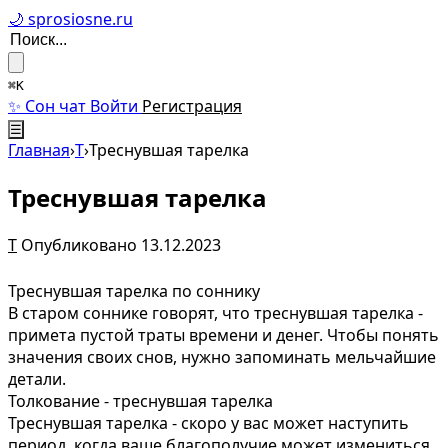
🌙 sprosiosne.ru
⌘K
✨ Сон чат
Войти
Регистрация
☰
Главная
›
Т
›
Треснувшая тарелка
Треснувшая тарелка
Т
Опубликовано 13.12.2023
Треснувшая тарелка по соннику
В старом соннике говорят, что треснувшая тарелка -
примета пустой траты времени и денег. Чтобы понять
значения своих снов, нужно запоминать мельчайшие
детали.
Толкование - треснувшая тарелка
Треснувшая тарелка - скоро у вас может наступить
период, когда ваше благополучие может измениться