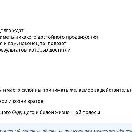
долго ждать
т иметь никакого достойного продвижения
я и вам, наконец-то, повезет
результатов, которых достигли
ы и часто склонны принимать желаемое за действитель
ри и козни врагов
ющего будущего и белой жизненной полосы
х желаний, которые, однако, не принесут вам желаемого удовле