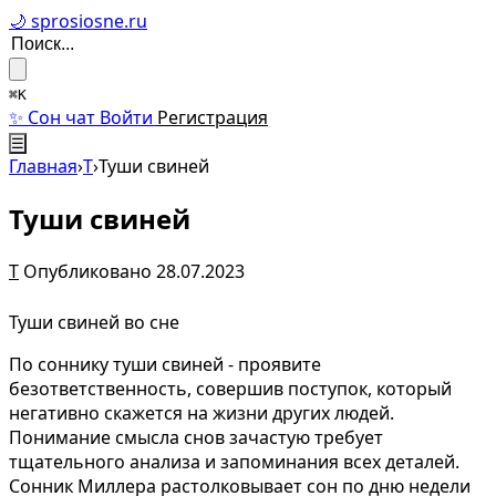
🌙 sprosiosne.ru
⌘K
✨ Сон чат
Войти
Регистрация
☰
Главная
›
Т
›
Туши свиней
Туши свиней
Т
Опубликовано 28.07.2023
Туши свиней во сне
По соннику туши свиней - проявите
безответственность, совершив поступок, который
негативно скажется на жизни других людей.
Понимание смысла снов зачастую требует
тщательного анализа и запоминания всех деталей.
Сонник Миллера растолковывает сон по дню недели