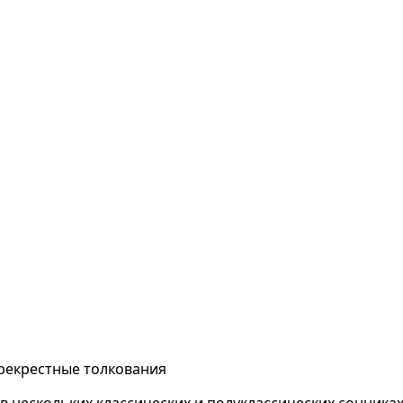
ерекрестные толкования
в нескольких классических и полуклассических сонниках