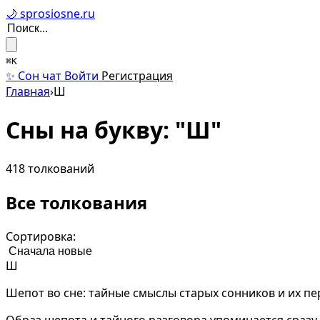
🌙 sprosiosne.ru
⌘K
✨ Сон чат
Войти
Регистрация
Главная
›
Ш
Сны на букву: "Ш"
418 толкований
Все толкования
Сортировка:
Ш
Шепот во сне: тайные смыслы старых сонников и их п
Образ шепота и тайного разговора упоминается сразу 