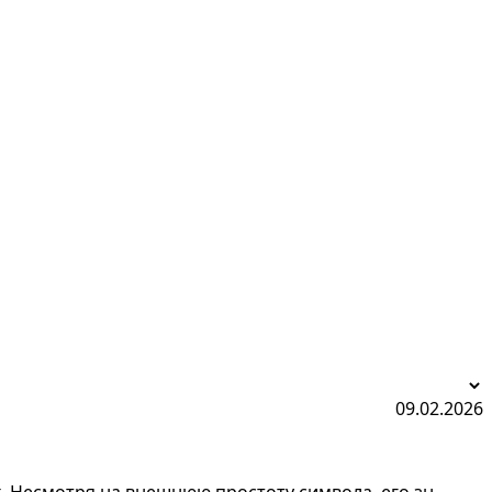
09.02.2026
. Несмотря на внешнюю простоту символа, его зн...