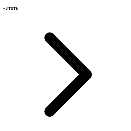
и ниче...
Читать