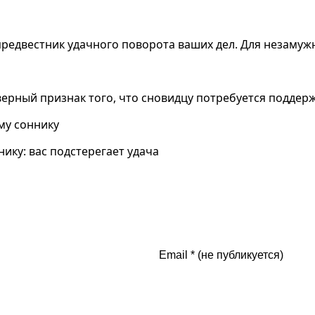
предвестник удачного поворота ваших дел. Для незаму
верный признак того, что сновидцу потребуется поддер
му соннику
ику: вас подстерегает удача