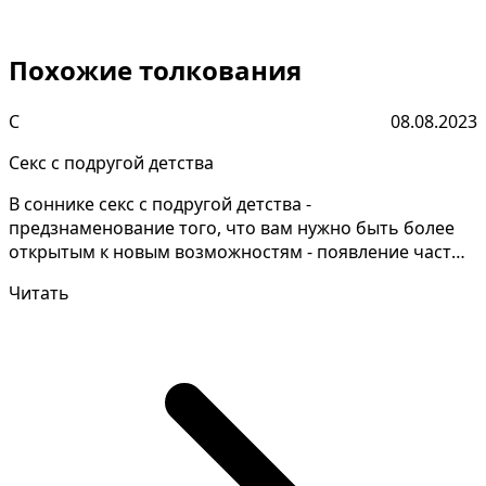
Похожие толкования
С
08.08.2023
Секс с подругой детства
В соннике секс с подругой детства -
предзнаменование того, что вам нужно быть более
открытым к новым возможностям - появление частых
мечтательных мысл...
Читать