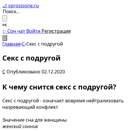
🌙 sprosiosne.ru
⌘K
✨ Сон чат
Войти
Регистрация
☰
Главная
›
С
›
Секс с подругой
Секс с подругой
С
Опубликовано 02.12.2020
К чему снится секс с подругой?
Секс с подругой - означает вовремя нейтрализовать
назревающий конфликт
Значение сна для женщины
женский сонник