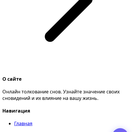
О сайте
Онлайн толкование снов. Узнайте значение своих
сновидений и их влияние на вашу жизнь.
Навигация
Главная