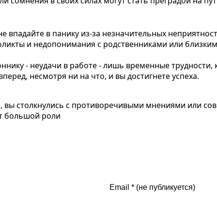
и сомнения в своих силах могут стать преградой на пу
не впадайте в панику из-за незначительных неприятност
нфликты и недопонимания с родственниками или близки
ннику - неудачи в работе - лишь временные трудности,
еред, несмотря ни на что, и вы достигнете успеха.
, вы столкнулись с противоречивыми мнениями или сов
ет большой роли