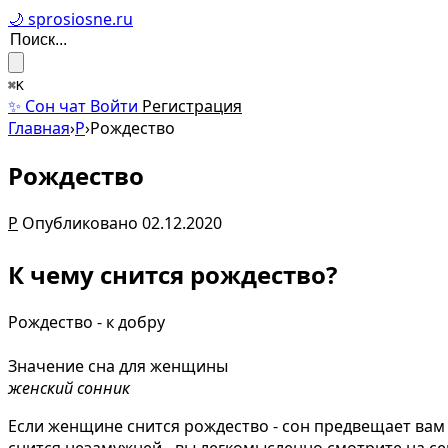
🌙 sprosiosne.ru
⌘K
✨ Сон чат
Войти
Регистрация
Главная
›
Р
›
Рождество
Рождество
Р
Опубликовано 02.12.2020
К чему снится рождество?
Рождество - к добру
Значение сна для женщины
женский сонник
Если женщине снится рождество - сон предвещает вам
снится незамужней - вы легкомысленно смотрите на 