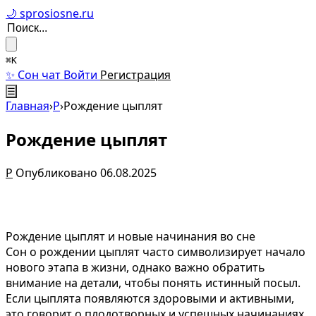
🌙 sprosiosne.ru
⌘K
✨ Сон чат
Войти
Регистрация
☰
Главная
›
Р
›
Рождение цыплят
Рождение цыплят
Р
Опубликовано 06.08.2025
Рождение цыплят и новые начинания во сне
Сон о рождении цыплят часто символизирует начало
нового этапа в жизни, однако важно обратить
внимание на детали, чтобы понять истинный посыл.
Если цыплята появляются здоровыми и активными,
это говорит о плодотворных и успешных начинаниях,