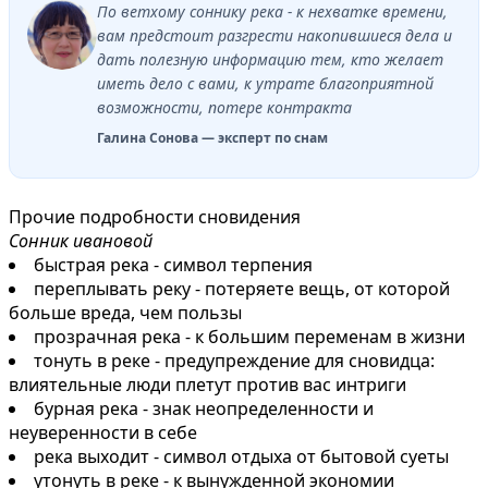
По ветхому соннику река - к нехватке времени,
вам предстоит разгрести накопившиеся дела и
дать полезную информацию тем, кто желает
иметь дело с вами, к утрате благоприятной
возможности, потере контракта
Галина Сонова — эксперт по снам
Прочие подробности сновидения
Сонник ивановой
быстрая река - символ терпения
переплывать реку - потеряете вещь, от которой
больше вреда, чем пользы
прозрачная река - к большим переменам в жизни
тонуть в реке - предупреждение для сновидца:
влиятельные люди плетут против вас интриги
бурная река - знак неопределенности и
неуверенности в себе
река выходит - символ отдыха от бытовой суеты
утонуть в реке - к вынужденной экономии