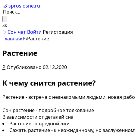
🌙 sprosiosne.ru
⌘K
✨ Сон чат
Войти
Регистрация
Главная
›
Р
›
Растение
Растение
Р
Опубликовано 02.12.2020
К чему снится растение?
Растение - встреча с незнакомыми людьми, новая раб
Сон растение - подробное толкование
В зависимости от деталей сна
Растение - к вредной лжи
Сажать растение - к неожиданному, но заслуженном