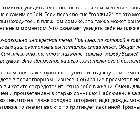
 отметил, увидеть пляж во сне означает изменение ваши
е с самим собой. Если песок во сне “горячий”, то это м
вы находитесь в пляжном домике, это также может означ
жительным моментом.
Что означает увидеть себя на пляже
ря-довольно интересная тема. Причина, по которой я гов
е эмоции, с которыми вы пытались справиться. Общая пс
ам пляж-это то, что я называю “связью” между Землей 
разумом. Это сближение вашего сознательного и бессозн
 вам, опять же. нужно отступить и отдохнуть, и немно
будете в плодотворном бизнесе. Собирание предметов и
о вы хотите сосредоточиться на себе в жизни. Очень д
ачей и процветанием в старых сонниках.
Наблюдение за 
во сне, что
на пляже холодно
, штормит, идет дождь, мож
а пляже то значит вас кто то критикует за спиной. Гряз