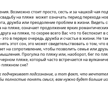
ения. Возможно стоит просто, сесть и за чашкой чая по
 свадьбу на пляже может означать период перехода но
та, дружба или преодоление проблем в жизни. Видеть с
 на пляже, означает продолжение ярких романтических 
 друга на пляже, то скорее всего Вас что то беспокоит 
- это в первую очередь дружба и счастье в жизни. Не та
ять этот сон, это может свидетельствовать о том, что 
ывает на сопротивление, чтобы позволить семье или др
а мышления.
Прогулка по пляжу
или, наоборот, бег по пля
о черном пляже, который часто встречается на вулканич
о пляжном сне?
яж подчеркивает подсознание, и тот факт, что мечтате
ы полностью понять смысл, вам нужно будет больше иск