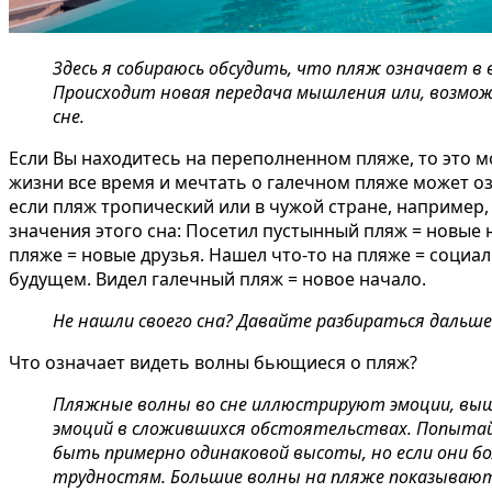
Здесь я собираюсь обсудить, что пляж означает в
Происходит новая передача мышления или, возмож
сне.
Если Вы находитесь на переполненном пляже, то это 
жизни все время и мечтать о галечном пляже может о
если пляж тропический или в чужой стране, например, 
значения этого сна:
Посетил пустынный пляж = новые н
пляже = новые друзья. Нашел что-то на пляже = социа
будущем. Видел галечный пляж = новое начало.
Не нашли своего сна? Давайте разбираться дальше
Что означает видеть волны бьющиеся о пляж?
Пляжные волны во сне иллюстрируют эмоции, выше
эмоций в сложившихся обстоятельcтвах. Попытай
быть примерно одинаковой высоты, но если они б
трудностям. Большие волны на пляже показывают