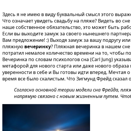
Здесь я не имею в виду буквальный смысл этого выраж
Что означает увидеть свадьбу на пляже?
Видеть во сне
наше собственное обязательство, это может быть рабо
Если вы выходите замуж за своего нынешнего партнера
Вам предложение! :) Выходя замуж за вашу подругу или
пляжную
вечеринку
? Пляжная вечеринка в нашем сне 
потратил немалое количество времени на то, чтобы пон
Вечеринка по словам психологов сна (Carl Jung) указ
метафорой для нового старта или даже нового образ
уверенности в себе и Вы готовы идти вперед. Мечтая 
время все было скалистым. Что
Зигмунд Фрейд
сказал 
Согласно основной теории модели сна Фрейда, пл
напрямую связано с новым жизненным путем. Чтоб