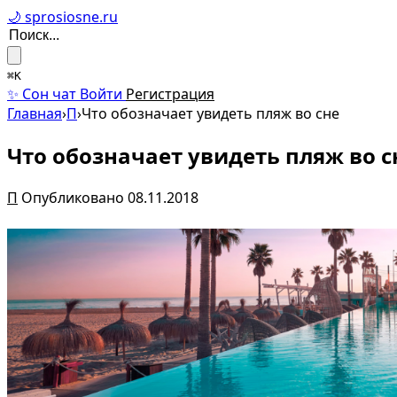
🌙 sprosiosne.ru
⌘K
✨ Сон чат
Войти
Регистрация
Главная
›
П
›
Что обозначает увидеть пляж во сне
Что обозначает увидеть пляж во с
П
Опубликовано 08.11.2018