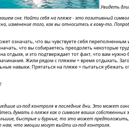
Увидеть дли
 вашем сне. Найти себя на пляже - это позитивный симво
но, изменение того, как вы относитесь к кому-то. Попр
может означать, что вы чувствуете себя переполненны
значать, что вы собираетесь преодолеть некоторые тру
на отдыхе, и это подтверждает тот факт, что вам нужно
ачинания. Жили рядом с пляжем = время отдыхать. Заго
льные навыки. Прятаться на пляже = пытаться убежать о
!
дшие из-под контроля в последние дни. Это может озн
тесь думать о пляже как о символе ваших собственных 
ольшие, быстрые и бурные, то это может предположить
 нам, что эмоции могут выйти из-под контроля.