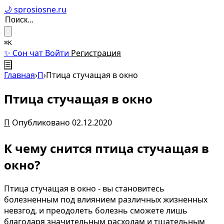
🌙 sprosiosne.ru
⌘K
✨ Сон чат
Войти
Регистрация
☰
Главная
›
П
›
Птица стучащая в окно
Птица стучащая в окно
П
Опубликовано 02.12.2020
К чему снится птица стучащая в
окно?
Птица стучащая в окно - вы становитесь
болезненным под влиянием различных жизненных
невзгод, и преодолеть болезнь сможете лишь
благодаря значительным расходам и тщательным