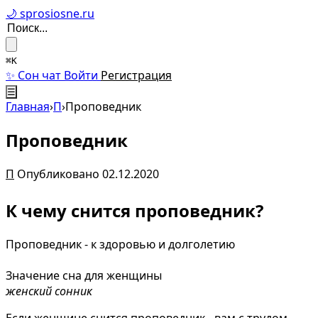
🌙 sprosiosne.ru
⌘K
✨ Сон чат
Войти
Регистрация
☰
Главная
›
П
›
Проповедник
Проповедник
П
Опубликовано 02.12.2020
К чему снится проповедник?
Проповедник - к здоровью и долголетию
Значение сна для женщины
женский сонник
Если женщине снится проповедник - вам с трудом