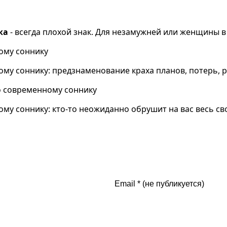
ка
- всегда плохой знак. Для незамужней или женщины в
ому соннику
му соннику: предзнаменование краха планов, потерь, 
о современному соннику
му соннику: кто-то неожиданно обрушит на вас весь св