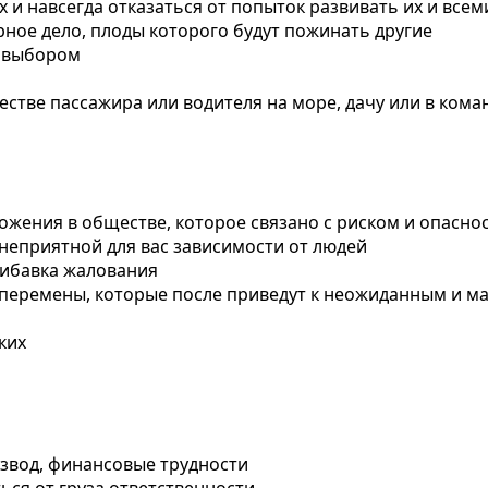
х и навсегда отказаться от попыток развивать их и вс
рное дело, плоды которого будут пожинать другие
м выбором
честве пассажира или водителя на море, дачу или в ком
ожения в обществе, которое связано с риском и опасно
 неприятной для вас зависимости от людей
рибавка жалования
е перемены, которые после приведут к неожиданным и 
ких
азвод, финансовые трудности
ься от груза ответственности