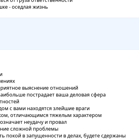
шке - оседлая жизнь
и
шениях
неприятное выяснение отношений
 наибольше пострадает ваша деловая сфера
ятностей
дом с вами находятся злейшие враги
еком, отличающимся тяжелым характером
означает неудачу и провал
шение сложной проблемы
ть покой в​ запущенности в делах,​ будете сдержаны