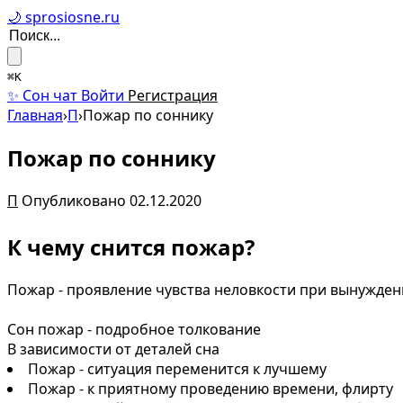
🌙 sprosiosne.ru
⌘K
✨ Сон чат
Войти
Регистрация
Главная
›
П
›
Пожар по соннику
Пожар по соннику
П
Опубликовано 02.12.2020
К чему снится пожар?
Пожар - проявление чувства неловкости при вынужд
Сон пожар - подробное толкование
В зависимости от деталей сна
Пожар - ситуация переменится к лучшему
Пожар - к приятному проведению времени, флирту