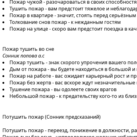
Пожар чужой - разочароваться в своих способностя
Тушить пожар - вам предстоит тяжелое и неблагода
Пожар в квартире - значит, стоять перед серьёзны
Толкование снов пожар - к нежданным гостям
Пожар на улице - скоро вам предстоит поездка в ка
Пожар тушить во сне
Сонник попова а.с
Пожар тушить - знак скорого упрочения вашего пол
Дым от пожара - вы будете находиться в большой и
Пожар на работе - вас ожидает карьерный рост и п
Пожар без жертв - вас вскоре ждут незначительны
Тушение пожара - вы одолеете своих врагов
Небольшой пожар - к предательству кого-то из близ
Потушить пожар (Сонник предсказаний)
Потушить пожар - переезд, понижение в должности, р
Пожар дым без огня - непреодолимое желание избавит