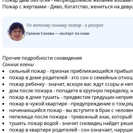
Пожар с жертвами - Диво, богатство, жениться на деву
По ветхому соннику пожар - к разлуке
Галина Сонова — эксперт по снам
Прочие подробности сновидения
Сонник елены
сильный пожар - признак приближающейся прибыл
пожар в доме родителей - это сон о семейных отно
пожар ребенку - значит, вскоре вас ждут ссоры и 
дом после пожара - попадете в крупную переделку,
пожар в доме тушить - предвестие грядущих непри
пожар в чужой квартире - предупреждение о том,ря
начинающийся пожар - вы вступите в брак с челов
пепелище после пожара - тревожный знак, который 
тушить пожар водой - значит сновидец найдет ре
пожар в квартире родителей - сон означает,​ наруши