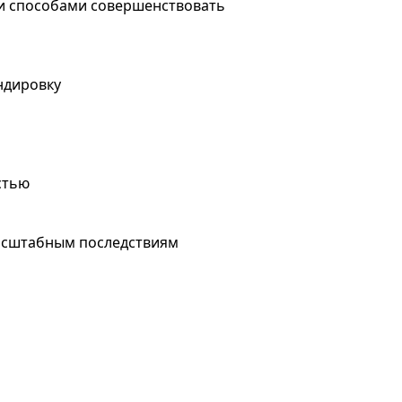
еми способами совершенствовать
андировку
стью
масштабным последствиям