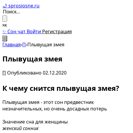
🌙 sprosiosne.ru
⌘K
✨ Сон чат
Войти
Регистрация
☰
Главная
›
П
›
Плывущая змея
Плывущая змея
П
Опубликовано 02.12.2020
К чему снится плывущая змея?
Плывущая змея - этот сон предвестник
незначительных, но очень досадных потерь
Значение сна для женщины
женский сонник