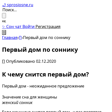
🌙 sprosiosne.ru
⌘K
✨ Сон чат
Войти
Регистрация
☰
Главная
›
П
›
Первый дом по соннику
Первый дом по соннику
П
Опубликовано 02.12.2020
К чему снится первый дом?
Первый дом - неожиданное предложение
Значение сна для женщины
женский сонник
Если женщине снится первый дом - у вас появятся