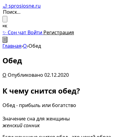
🌙 sprosiosne.ru
⌘K
✨ Сон чат
Войти
Регистрация
☰
Главная
›
О
›
Обед
Обед
О
Опубликовано 02.12.2020
К чему снится обед?
Обед - прибыль или богатство
Значение сна для женщины
женский сонник
Если женщине снится обед - это некий образ