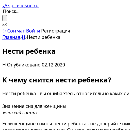
🌙 sprosiosne.ru
⌘K
✨ Сон чат
Войти
Регистрация
Главная
›
Н
›
Нести ребенка
Нести ребенка
Н
Опубликовано 02.12.2020
К чему снится нести ребенка?
Нести ребенка - вы ошибаетесь относительно каких-л
Значение сна для женщины
женский сонник
Если женщине снится нести ребенка - не доверяйте ни
свете перед окружающими. Однако, если нести ребенка