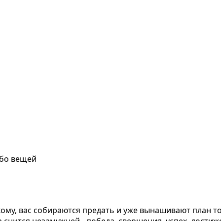
ибо вещей
кому, вас собираются предать и уже вынашивают план т
 снится незамужней - победа, свершения, успех, достиж