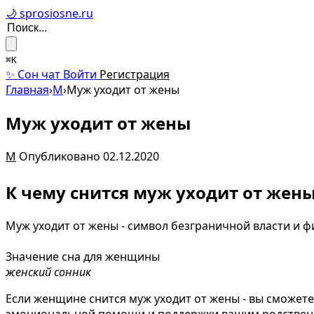
🌙 sprosiosne.ru
⌘K
✨ Сон чат
Войти
Регистрация
Главная
›
М
›
Муж уходит от жены
Муж уходит от жены
М
Опубликовано 02.12.2020
К чему снится муж уходит от жен
Муж уходит от жены - символ безграничной власти и 
Значение сна для женщины
женский сонник
Если женщине снится муж уходит от жены - вы сможете
эмоциональной помощи и поддержки вашим родстве