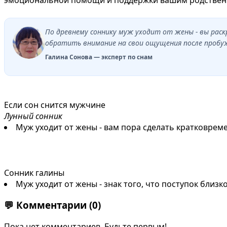
По древнему соннику муж уходит от жены - вы рас
обратить внимание на свои ощущения после пробужд
Галина Сонова — эксперт по снам
Если сон снится мужчине
Лунный сонник
Муж уходит от жены - вам пора сделать кратковре
Сонник галины
Муж уходит от жены - знак того, что поступок близ
💬
Комментарии
(0)
Пока нет комментариев. Будьте первым!