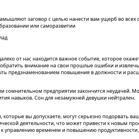
замышляют заговор с целью нанести вам ущерб во всех
 образовании или саморазвитии
лад
далеко от нас находится важное событие, которое окаж
к обратить внимание на свои прошлые ошибки и извлечь 
 быть предзнаменованием повышения в должности и рас
 или сомнительном предприятии закончится неудачей. М
ития навыков. Сон для незамужней девушки нейтрален.
 которые вы допускаете, могут серьезно подорвать ваш
ической деятельности, что может привести к новым пр
ды к управлению временем и повышению продуктивности