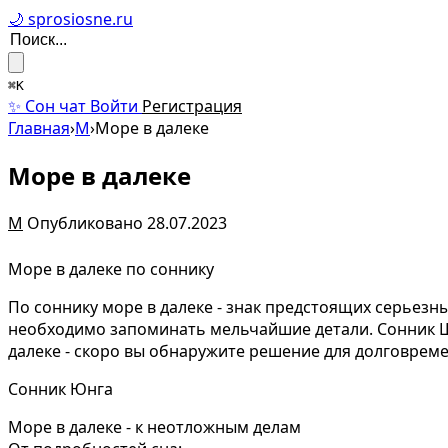
🌙 sprosiosne.ru
⌘K
✨ Сон чат
Войти
Регистрация
Главная
›
М
›
Море в далеке
Море в далеке
М
Опубликовано 28.07.2023
Море в далеке по соннику
По соннику море в далеке - знак предстоящих серьезн
необходимо запоминать мельчайшие детали. Сонник Ши
далеке - скоро вы обнаружите решение для долговрем
Сонник Юнга
Море в далеке - к неотложным делам