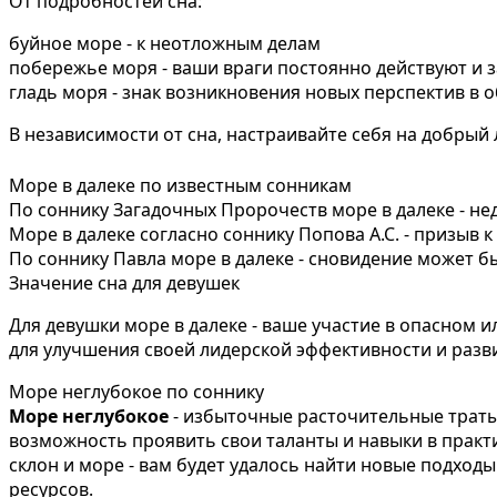
От подробностей сна:
буйное море - к неотложным делам
побережье моря - ваши враги постоянно действуют и 
гладь моря - знак возникновения новых перспектив в
В независимости от сна, настраивайте себя на добрый 
Море в далеке по известным сонникам
По соннику Загадочных Пророчеств море в далеке - не
Море в далеке согласно соннику Попова А.С. - призыв 
По соннику Павла море в далеке - сновидение может
Значение сна для девушек
Для девушки море в далеке - ваше участие в опасном
для улучшения своей лидерской эффективности и разв
Море неглубокое по соннику
Море неглубокое
- избыточные расточительные траты,
возможность проявить свои таланты и навыки в практ
склон и море - вам будет удалось найти новые подхо
ресурсов.