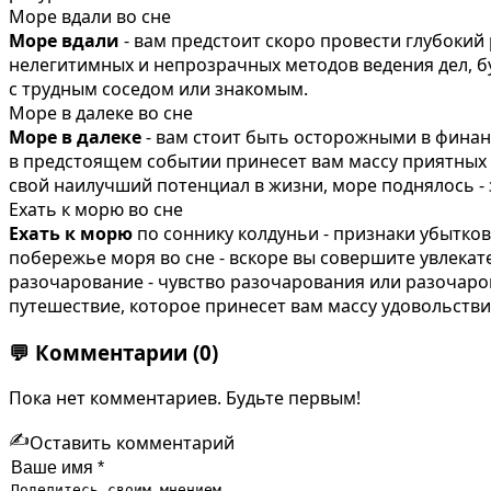
Море вдали во сне
Море вдали
- вам предстоит скоро провести глубокий 
нелегитимных и непрозрачных методов ведения дел, б
с трудным соседом или знакомым.
Море в далеке во сне
Море в далеке
- вам стоит быть осторожными в финанс
в предстоящем событии принесет вам массу приятных 
свой наилучший потенциал в жизни, море поднялось -
Ехать к морю во сне
Ехать к морю
по соннику колдуньи - признаки убытко
побережье моря во сне - вскоре вы совершите увлекате
разочарование - чувство разочарования или разочаро
путешествие, которое принесет вам массу удовольстви
💬
Комментарии
(0)
Пока нет комментариев. Будьте первым!
✍️
Оставить комментарий