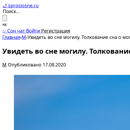
🌙 sprosiosne.ru
⌘K
✨ Сон чат
Войти
Регистрация
Главная
›
М
›
Увидеть во сне могилу. Толкование сна о мо
Увидеть во сне могилу. Толкование
М
Опубликовано 17.08.2020