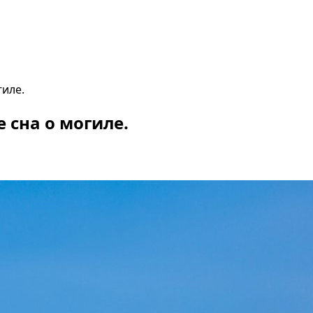
гиле.
 сна о могиле.