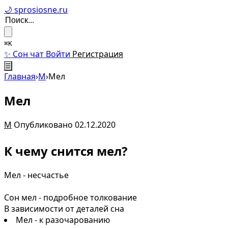
🌙 sprosiosne.ru
⌘K
✨ Сон чат
Войти
Регистрация
☰
Главная
›
М
›
Мел
Мел
М
Опубликовано 02.12.2020
К чему снится мел?
Мел - несчастье
Сон мел - подробное толкование
В зависимости от деталей сна
Мел - к разочарованию