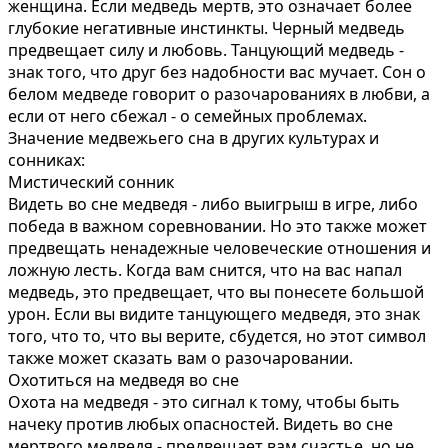
женщина. Если медведь мертв, это означает более
глубокие негативные инстинкты. Черный медведь
предвещает силу и любовь. Танцующий медведь -
знак того, что друг без надобности вас мучает. Сон о
белом медведе говорит о разочарованиях в любви, а
если от него сбежал - о семейных проблемах.
Значение медвежьего сна в других культурах и
сонниках:
Мистический сонник
Видеть во сне медведя - либо выигрыш в игре, либо
победа в важном соревновании. Но это также может
предвещать ненадежные человеческие отношения и
ложную лесть. Когда вам снится, что на вас напал
медведь, это предвещает, что вы понесете большой
урон. Если вы видите танцующего медведя, это знак
того, что то, что вы верите, сбудется, но этот символ
также может сказать вам о разочаровании.
Охотиться на медведя во сне
Охота на медведя - это сигнал к тому, чтобы быть
начеку против любых опасностей. Видеть во сне
мертвого медведя - предвещает вам счастье, но не