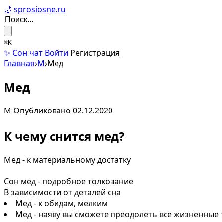
🌙 sprosiosne.ru
⌘K
✨ Сон чат
Войти
Регистрация
Главная
›
М
›
Мед
Мед
М
Опубликовано 02.12.2020
К чему снится мед?
Мед - к материальному достатку
Сон мед - подробное толкование
В зависимости от деталей сна
Мед - к обидам, мелким
Мед - наяву вы сможете преодолеть все жизненные 