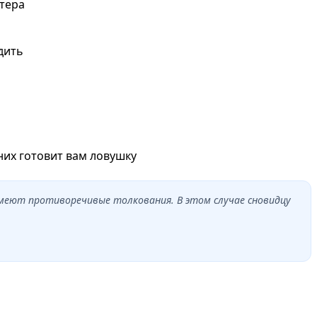
ктера
дить
 них готовит вам ловушку
имеют противоречивые толкования. В этом случае сновидцу