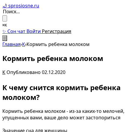
🌙 sprosiosne.ru
⌘K
✨ Сон чат
Войти
Регистрация
☰
Главная
›
К
›
Кормить ребенка молоком
Кормить ребенка молоком
К
Опубликовано 02.12.2020
К чему снится кормить ребенка
молоком?
Кормить ребенка молоком - из-за каких-то мелочей,
упущенных вами, ваше дело может застопориться
Значение сна для женщины