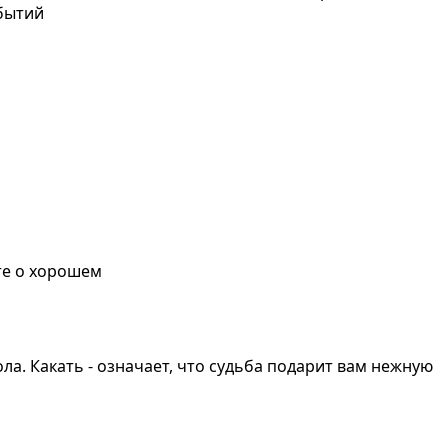
обытий
те о хорошем
а. Какать - означает, что судьба подарит вам нежную