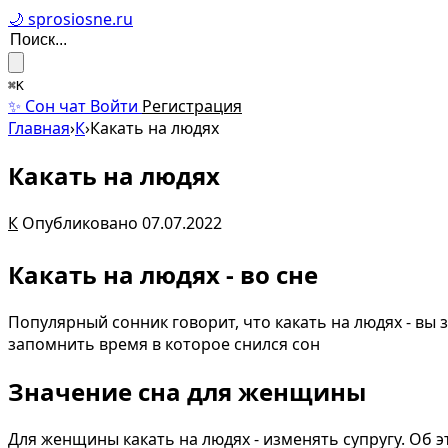
🌙 sprosiosne.ru
⌘K
✨ Сон чат
Войти
Регистрация
Главная
›
К
›
Какать на людях
Какать на людях
К
Опубликовано 07.07.2022
Какать на людях - во сне
Популярный сонник говорит, что какать на людях - вы 
запомнить время в которое снился сон
Значение сна для женщины
Для женщины какать на людях - изменять супругу. Об 