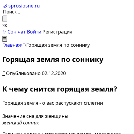
🌙 sprosiosne.ru
⌘K
✨ Сон чат
Войти
Регистрация
☰
Главная
›
Г
›
Горящая земля по соннику
Горящая земля по соннику
Г
Опубликовано 02.12.2020
К чему снится горящая земля?
Горящая земля - о вас распускают сплетни
Значение сна для женщины
женский сонник
Если женщине снится горящая земля - медленное