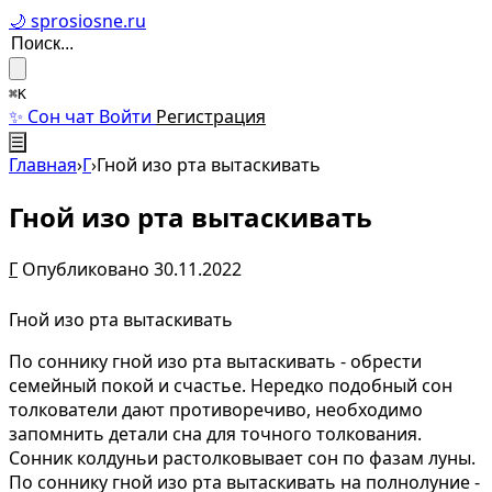
🌙 sprosiosne.ru
⌘K
✨ Сон чат
Войти
Регистрация
☰
Главная
›
Г
›
Гной изо рта вытаскивать
Гной изо рта вытаскивать
Г
Опубликовано 30.11.2022
Гной изо рта вытаскивать
По соннику гной изо рта вытаскивать - обрести
семейный покой и счастье. Нередко подобный сон
толкователи дают противоречиво, необходимо
запомнить детали сна для точного толкования.
Сонник колдуньи растолковывает сон по фазам луны.
По соннику гной изо рта вытаскивать на полнолуние -