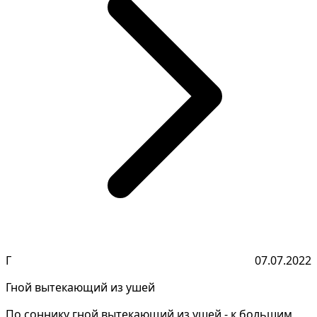
Г
07.07.2022
Гной вытекающий из ушей
По соннику гной вытекающий из ушей - к большим