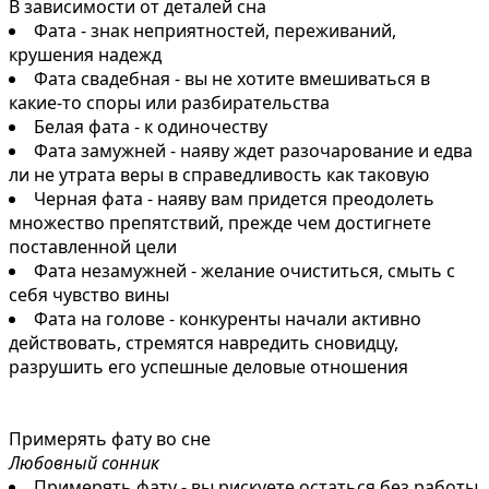
В зависимости от деталей сна
Фата - знак неприятностей, переживаний,
крушения надежд
Фата свадебная - вы не хотите вмешиваться в
какие-то споры или разбирательства
Белая фата - к одиночеству
Фата замужней - наяву ждет разочарование и едва
ли не утрата веры в справедливость как таковую
Черная фата - наяву вам придется преодолеть
множество препятствий, прежде чем достигнете
поставленной цели
Фата незамужней - желание очиститься, смыть с
себя чувство вины
Фата на голове - конкуренты начали активно
действовать, стремятся навредить сновидцу,
разрушить его успешные деловые отношения
Примерять фату во сне
Любовный сонник
Примерять фату - вы рискуете остаться без работы