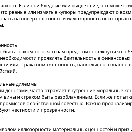
анкнот. Если они бледные или выцветшие, это может с
 что рваные или измятые купюры предупреждают о воз
ывать на поверхностность и иллюзорность некоторых п
ы.
енность
т быть знаком того, что вам предстоит столкнуться с 
 необходимости проявлять бдительность в финансовых 
ти или страха поможет понять, насколько осознанно в
йствий.
альные дилеммы
и деньгами, часто отражает внутренние моральные ко
м вины и страхом быть разоблаченным. Если же попытка
промиссов с собственной совестью. Важно проанализиро
буют честности и прозрачности.
мволом иллюзорности материальных ценностей и призы