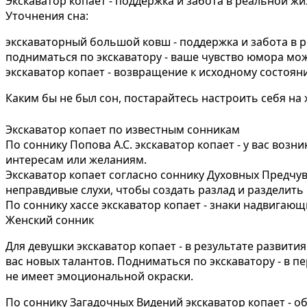
Экскаватор копает - поддержка и забота в реальной 
Уточнения сна:
экскаваторный большой ковш - поддержка и забота в
подниматься по экскаватору - ваше чувство юмора мож
экскаватор копает - возвращение к исходному состоян
Каким бы не был сон, постарайтесь настроить себя на
Экскаватор копает по известным сонникам
По соннику Попова А.С. экскаватор копает - у вас в
интересам или желаниям.
Экскаватор копает согласно соннику Духовных Предчув
неправдивые слухи, чтобы создать разлад и разделить
По соннику хассе экскаватор копает - знаки надвигающ
Женский сонник
Для девушки экскаватор копает - в результате развит
вас новых талантов. Подниматься по экскаватору - в 
не имеет эмоциональной окраски.
По соннику Загадочных Видений экскаватор копает - о