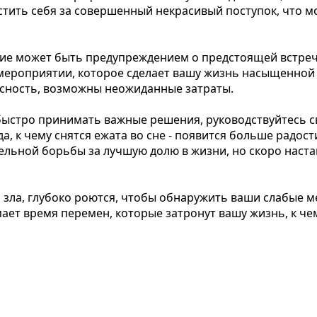
стить себя за совершенный некрасивый поступок, что м
ние может быть предупреждением о предстоящей встреч
м мероприятии, которое сделает вашу жизнь насыщенн
асность, возможны неожиданные затраты.
 быстро принимать важные решения, руководствуйтес
 к чему снятся ежата во сне - появится больше радости
ельной борьбы за лучшую долю в жизни, но скоро настан
зла, глубоко роются, чтобы обнаружить ваши слабые ме
пает время перемен, которые затронут вашу жизнь, к че