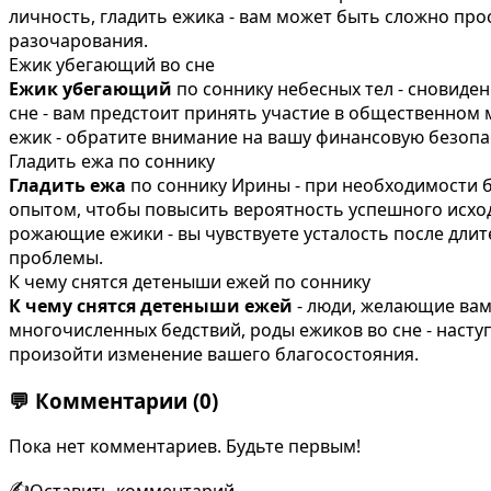
личность, гладить ежика - вам может быть сложно про
разочарования.
Ежик убегающий во сне
Ежик убегающий
по соннику небесных тел - сновиде
сне - вам предстоит принять участие в общественно
ежик - обратите внимание на вашу финансовую безоп
Гладить ежа по соннику
Гладить ежа
по соннику Ирины - при необходимости
опытом, чтобы повысить вероятность успешного исхода,
рожающие ежики - вы чувствуете усталость после длит
проблемы.
К чему снятся детеныши ежей по соннику
К чему снятся детеныши ежей
- люди, желающие вам 
многочисленных бедствий, роды ежиков во сне - насту
произойти изменение вашего благосостояния.
💬
Комментарии
(0)
Пока нет комментариев. Будьте первым!
✍️
Оставить комментарий