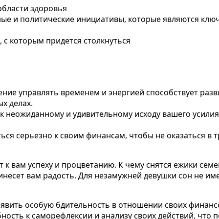
области здоровья
ьные и политические инициативы, которые являются кл
, с которым придется столкнуться
мение управлять временем и энергией способствует раз
х делах.
 к неожиданному и удивительному исходу вашего усили
ься серьезно к своим финансам, чтобы не оказаться в т
 к вам успеху и процветанию. К чему снятся ежики сем
инесет вам радость. Для незамужней девушки сон не им
роявить особую бдительность в отношении своих финанс
бность к саморефлексии и анализу своих действий, что 