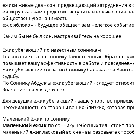
ежики живые два - сон, предвещающий затруднения в 
еж игрушка - вам предстоит вступить в новые социал
общественную значимость
еж с яблоком - будущее обещает вам нелегкое событие
Каким бы не был сон, настраивайтесь на хорошее
Ежик убегающий по известным сонникам
Толкование сна по соннику Таинственных Образов - у
повышает вашу эффективность в работе и повседневны
Ежик убегающий согласно Соннику Сальвадора Ванго -
судьбу.
По Соннику Абдуллы ежик убегающий - следует относит
Значение сна для девушек
Для девушки ежик убегающий - ваше упорство приведет
неожиданность со стороны ваших близких, которая пр
Маленький ëжик по соннику
Маленький ëжик
по соннику небесных тел - стоит п
маленький ежик ласковый во сне - вы разовьете спосо