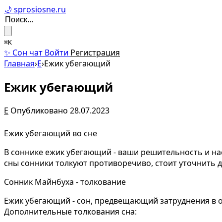
🌙 sprosiosne.ru
⌘K
✨ Сон чат
Войти
Регистрация
Главная
›
Е
›
Ежик убегающий
Ежик убегающий
Е
Опубликовано 28.07.2023
Ежик убегающий во сне
В соннике ежик убегающий - ваши решительность и нас
сны сонники толкуют противоречиво, стоит уточнить д
Сонник Майнбуха - толкование
Ежик убегающий - сон, предвещающий затруднения в 
Дополнительные толкования сна: