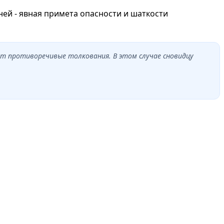
ней - явная примета опacноcти и шаткости
еют противоречивые толкования. В этом случае сновидцу