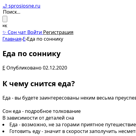
🌙 sprosiosne.ru
⌘K
✨ Сон чат
Войти
Регистрация
Главная
›
Е
›
Еда по соннику
Еда по соннику
Е
Опубликовано 02.12.2020
К чему снится еда?
Еда - вы будете заинтересованы неким весьма преус
Сон еда - подробное толкование
В зависимости от деталей сна
Еда - возможно, не за горами приятное путешестви
Готовить еду - значит в скорости заполучить несме