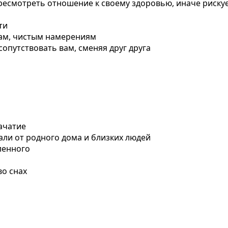
пересмотреть отношение к своему здоровью, иначе риск
ти
пкам, чистым намерениям
сопутствовать вам, сменяя друг друга
ачатие
али от родного дома и близких людей
ленного
во снах