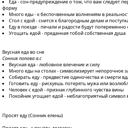
Еда - сон-предупреждение о том, что вам следует 
форму
Много еды - к беспочвенным волнениям в реальнос
Стол с едой - снится к благородным делам и посту
Еду в поезде - печали и радости будут попеременно 
Угощать едой - преданная тобой собственная душа
Вкусная еда во сне
Сонник попова а.с
Вкусная еда - любовное влечение и силу
Много еды на столах - символизирует непорочное з
Собирать еду - предвестие одиночества и смерти вд
Готовить еду - рискуешь потерять мужа или возлюб
Человек с едой - признак глубинного чувства вины
Покойник угощает едой - неблагоприятный символ 
Просят еду (Сонник елены)
Просят еду - к почёту, достатку